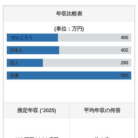
年収比較表
(単位：万円)
400
ぜんじろう
402
日本人
280
芸人
980
俳優
推定年収 (’2025)
平均年収の何倍