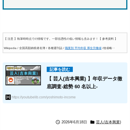
【 注意 】執筆時時点での情報です。一部信憑性の低い情報も含みます！
【 参考資料 】
Wikipedia / 全国高額納税者名簿 / 各種週刊誌 /
職業別 平均年収 厚生労働省
/他省略‥
【 芸人(吉本興業) 】年収データ徹
底調査-総勢 60 名以上-
https://youtubelib.com/yoshimoto-income


2026年6月18日
芸人(吉本興業)