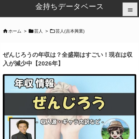
金持ちデータベース


メニュ



ホーム
>
芸人
>
芸人(吉本興業)

サイド
ぜんじろうの年収は？全盛期はすごい！現在は収

入が減少中【2026年】
前へ

次へ

検索