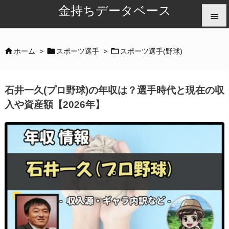
金持ちデータベース


メニュ



ホーム
>
スポーツ選手
>
スポーツ選手(野球)

サイド
石井一久(プロ野球)の年収は？選手時代と現在の収

入や資産額【2026年】
前へ

次へ

検索