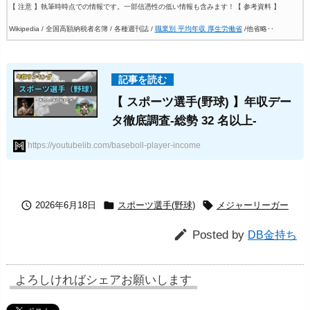
【 注意 】執筆時時点での情報です。一部信憑性の低い情報も含みます！
【 参考資料 】
Wikipedia / 全国高額納税者名簿 / 各種週刊誌 /
職業別 平均年収 厚生労働省
/他省略‥
【 スポーツ選手(野球) 】年収デー
タ徹底調査-総勢 32 名以上-
https://youtubelib.com/baseboll-player-income



2026年6月18日
スポーツ選手(野球)
メジャーリーガー

Posted by
DB金持ち
よろしければシェアお願いします