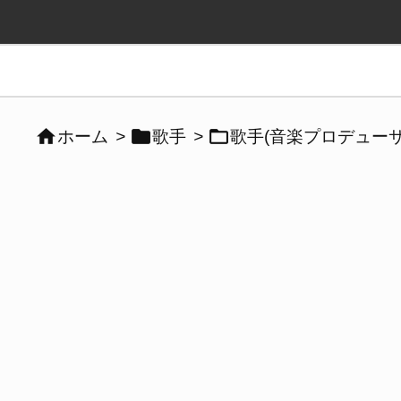



ホーム
>
歌手
>
歌手(音楽プロデューサ