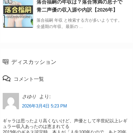
落合福嗣の年収は？落合博満の息子で
青二声優の収入源や内訳【2026年】
落合福嗣 年収 と検索する方が多いようです。
全盛期の年収、最新の ...
ディスカッション
コメント一覧
より:
さゆり
2026年3月4日 5:23 PM
ギャラは思ったより高くないけど、声優として半世紀以上レギ
ュラー収入あったのは恵まれてる
2019年のギネス認定時、本人が「人生100年なので、あと20年