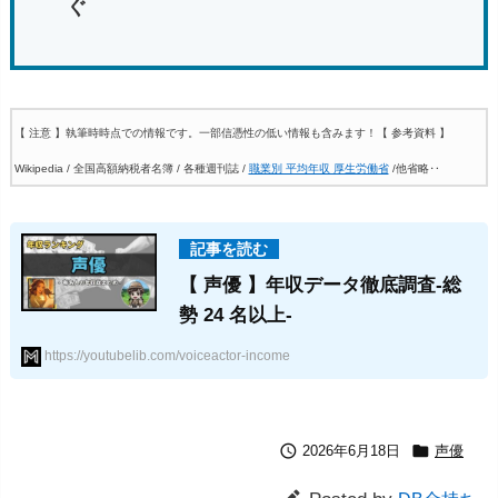
ぐ
【 注意 】執筆時時点での情報です。一部信憑性の低い情報も含みます！
【 参考資料 】
Wikipedia / 全国高額納税者名簿 / 各種週刊誌 /
職業別 平均年収 厚生労働省
/他省略‥
【 声優 】年収データ徹底調査-総
勢 24 名以上-
https://youtubelib.com/voiceactor-income


2026年6月18日
声優