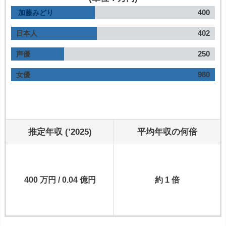
400
加藤みどり
402
日本人
250
声優
980
女優
推定年収 (’2025)
平均年収の何倍
400 万円 / 0.04 億円
約 1 倍