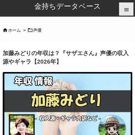
金持ちデータベース


メニュ


ホーム
>
声優

サイド
加藤みどりの年収は？『サザエさん』声優の収入

源やギャラ【2026年】
前へ

次へ

検索