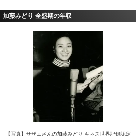
加藤みどり 全盛期の年収
【写真】サザエさんの加藤みどり ギネス世界記録認定