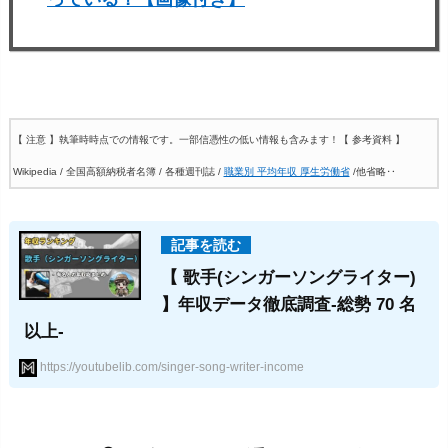
【 注意 】執筆時時点での情報です。一部信憑性の低い情報も含みます！
【 参考資料 】
Wikipedia / 全国高額納税者名簿 / 各種週刊誌 /
職業別 平均年収 厚生労働省
/他省略‥
【 歌手(シンガーソングライター)
】年収データ徹底調査-総勢 70 名
以上-
https://youtubelib.com/singer-song-writer-income