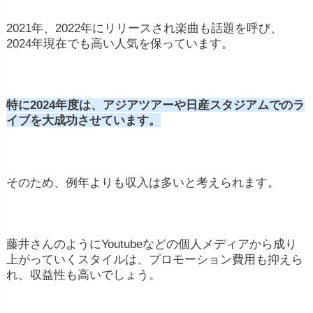
2021年、2022年にリリースされ楽曲も話題を呼び、
ヒット曲の数と人気度: ヒット曲が多く、人気
2024年現在でも高い人気を保っています。
があるほど、CDの売上やライブの集客が増える
ため収入が増える傾向があります。
ライブ活動: ライブやコンサートの開催で収入
特に2024年度は、アジアツアーや日産スタジアムでのラ
イブを大成功させています。
を得ることが一般的です。集客力やチケットの
価格、開催頻度などが影響します。
メディア露出: テレビやラジオなどのメディア
そのため、例年よりも収入は多いと考えられます。
への出演やCMなどの仕事も収入源になりま
す。
特別イベントや講演: 特定のイベントや講演の
藤井さんのようにYoutubeなどの個人メディアから成り
出演料も一部の歌手にとって収入源となりま
上がっていくスタイルは、プロモーション費用も抑えら
れ、収益性も高いでしょう。
す。
レコード会社との契約条件: 契約の内容によっ