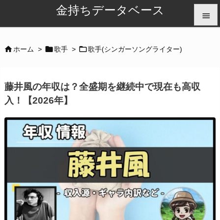
金持ちデータベース


メニュ



ホーム
>
歌手
>
歌手(シンガーソングライター)

サイド
藤井風の年収は？全盛期を継続中で現在も高収

入！【2026年】
前へ

次へ

検索