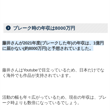
ては、アーティストの売上から一定の割合が歌
手に支払われる場合があります。
特許権や著作権: 自作曲や作詞などの著作権や
特許権によって、収入を得る場合があります。
ブレーク時の年収は8000万円
藤井さんが2021年度(ブレークした年)の年収は、1億円
に届かない(約8000万円)と予想されていました。
藤井さんはYoutubeで目立っているため、日本だけでな
く海外でも作品が支持されています。
活動の幅も年々広がっているため、現在の年収は、ブレ
ーク時よりも数倍になっているでしょう。