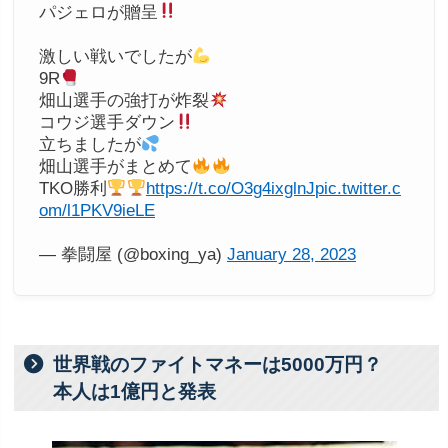
パジェロが贈呈
激しい戦いでしたが
9R
畑山選手の強打が炸裂
コウジ選手ダウン
立ちましたが
畑山選手がまとめて
TKO勝利
https://t.co/O3g4ixglnJ
pic.twitter.c
om/l1PKV9ieLE
— 拳闘屋 (@boxing_ya)
January 28, 2023
世界戦のファイトマネーは5000万円？
本人は1億円と発表