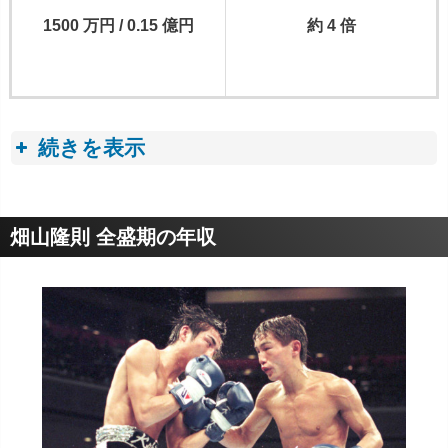
1500 万円 / 0.15 億円
約 4 倍
続きを表示
収入トピック
畑山隆則 全盛期の年収
■ プロボクサーの平均年収