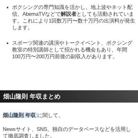
ボクシング
の
専門
知識
を
活
かし、
地上波
や
ネット
配
信、
AbemaTV
など
で
解説
者
として
も
活動
さ
れ
てい
ま
す。
これ
により
1
回数
万
円〜
数
十万
円
の
出演
料
が
発生
します。
スポーツ
関連
の
講演
や
トーク
イベント、
ボクシング
教室
の
特別
講師
として
招
かれる
機会
も
あり、
年間
100
万
円〜
200
万
円
前後
の
副
収入
が
あります。
畑山隆則 年収まとめ
畑山隆則 年収
に関して、
Newsサイト、SNS、独自のデータベースなどを活用し
て徹底調査しました。