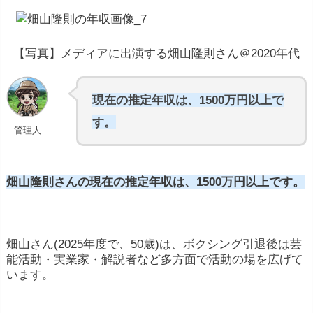
【写真】メディアに出演する畑山隆則さん＠2020年代
現在の推定年収は、1500万円以上で
す。
管理人
畑山隆則さんの現在の推定年収は、1500万円以上です。
畑山さん(2025年度で、50歳)は、ボクシング引退
後
は
芸
能
活動・
実業
家・
解説
者
など
多方面で
活動
の
場
を
広
げ
て
います。