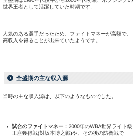
世界王者として活躍していた時期です。
選手によって年収に大きな差が生じることがありま
す
人気のある選手だったため、ファイトマネーが高額で、
高収入を得ることが出来ていたようです。
全盛期の主な収入源
当時の主な収入源は、以下のようなものでした。
試合
の
ファイト
マネー
：2000年
の
WBA
世界
ライト
級
王座
獲得
戦(
対
坂本
博之
戦)
や、
その後
の
防衛
戦
で