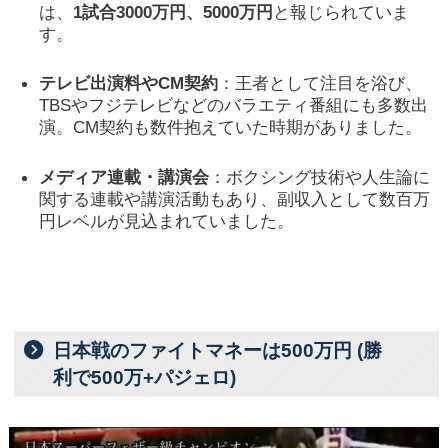
は、
1
試合
3000
万
円、5000万円
と
報
じ
ら
れていま
す
。
テレビ
出演
料
や
CM
契約
：
王者
として
注目
を
浴
び、
TBS
や
フジ
テレビ
など
の
バラエティ
番組
に
も
多数
出
演。CM契約も数件抱えていた時期がありました。
メディア
連載・
講演
会
：
ボクシング
技術
や
人生
論
に
関する
連載
や
講演
活動
も
あり、
副
収入
として
数
百万
円
レベル
が
見込
まれ
てい
ま
した。
日本戦のファイトマネーは500万円 (勝
利で500万+パジェロ)