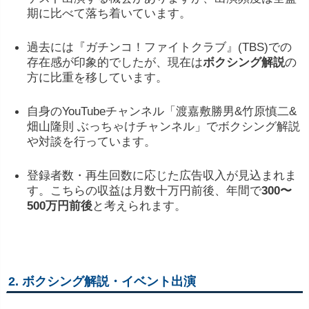
期
に
比べ
て
落ち
着い
てい
ます。
過去
に
は『
ガチンコ！
ファイト
クラブ』(
TBS)
で
の
存在
感
が
印象
的
で
した
が、
現在
は
ボクシング
解説
の
方
に
比重
を
移し
てい
ます。
自身
の
YouTube
チャンネル「渡嘉敷勝男&竹原慎二&
畑山隆則 ぶっちゃけチャンネル
」
で
ボクシング
解説
や
対談
を
行
っています。
登録
者
数・
再生
回数
に
応
じ
た
広告
収入
が
見込
まれ
ま
す。
こちら
の
収益
は
月
数
十万
円
前後、
年間
で
300〜
500
万
円
前後
と
考え
ら
れ
ます。
2.
ボクシング
解説・
イベント
出演