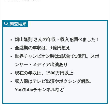
調査結果
畑山隆則 さんの年収・収入を調べました！
全盛期の
年
収は、
1
億
円
超
え
世界チャンピオン時は1試合で
1億円
。スポ
ンサー・メディア出演あり
現在の年収は、1500万円以上
収入
源
は
テレビ
出演
や
ボクシング
解説、
YouTube
チャンネル
など