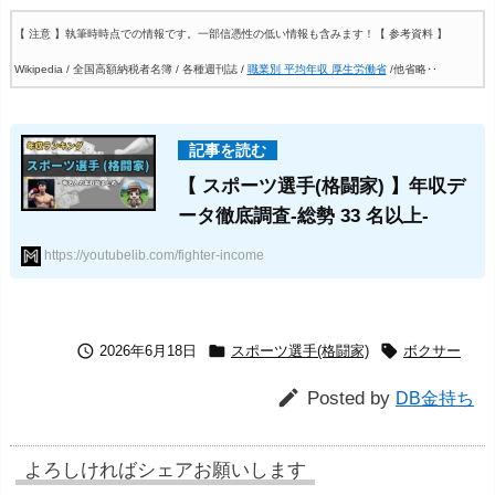
【 注意 】執筆時時点での情報です。一部信憑性の低い情報も含みます！
【 参考資料 】
Wikipedia / 全国高額納税者名簿 / 各種週刊誌 /
職業別 平均年収 厚生労働省
/他省略‥
【 スポーツ選手(格闘家) 】年収デ
ータ徹底調査-総勢 33 名以上-
https://youtubelib.com/fighter-income



2026年6月18日
スポーツ選手(格闘家)
ボクサー

Posted by
DB金持ち
よろしければシェアお願いします