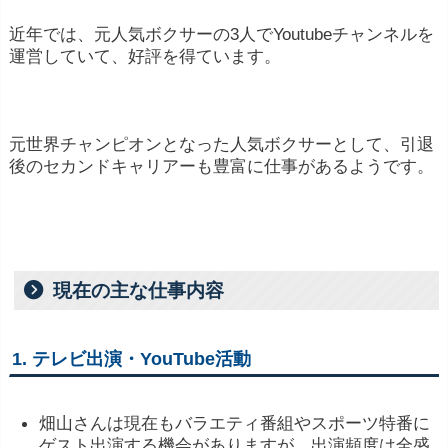
近年では、元人気ボクサーの3人でYoutubeチャンネルを
運営していて、好評を得ています。
元世界チャンピオンとなった人気ボクサーとして、引退
後のセカンドキャリアーも豊富に仕事があるようです。
現在の主な仕事内容
1.
テレビ
出演・
YouTube
活動
畑山
さん
は
現在
も
バラエティ
番組
や
スポーツ
特番
に
ゲスト
出演
する
機会
が
あり
ます
が、
出演
頻度
は
全盛