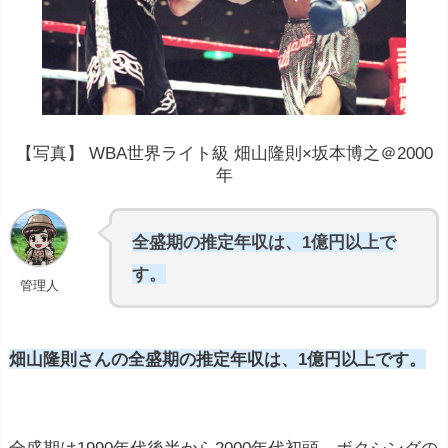
プロボクサーの平均年収は非常に幅があります。一
般的には数百万円から千万円程度と言われていま
す。
【写真】 WBA世界ライト級 畑山隆則×坂本博之＠2000
年
全盛期の推定年収は、1億円以上で
す。
管理人
初心者や下位ランクのボクサーは年収が低い傾向
(100万円以下が25％以上)があります。
畑山隆則さんの全盛期の推定年収は、1億円以上です。
全盛期は1990年代後半から2000年代初頭、ボクシングの