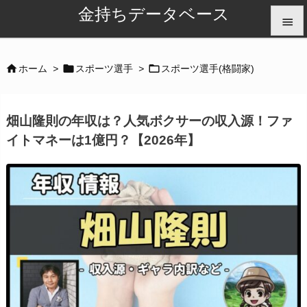
金持ちデータベース


メニュ



ホーム
>
スポーツ選手
>
スポーツ選手(格闘家)

サイド
畑山隆則の年収は？人気ボクサーの収入源！ファ

イトマネーは1億円？【2026年】
前へ

次へ

検索