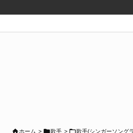



ホーム
>
歌手
>
歌手(シンガーソングラ