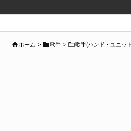



ホーム
>
歌手
>
歌手(バンド・ユニット