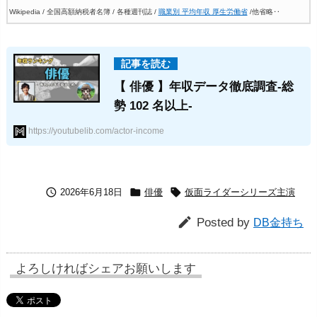
Wikipedia / 全国高額納税者名簿 / 各種週刊誌 /
職業別 平均年収 厚生労働省
/他省略‥
【 俳優 】年収データ徹底調査-総
勢 102 名以上-
https://youtubelib.com/actor-income



2026年6月18日
俳優
仮面ライダーシリーズ主演

Posted by
DB金持ち
よろしければシェアお願いします