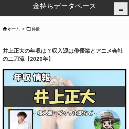
金持ちデータベース


メニュ


ホーム
>
俳優

サイド
井上正大の年収は？収入源は俳優業とアニメ会社

の二刀流【2026年】
前へ

次へ

検索