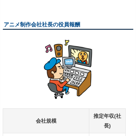
アニメ制作会社社長の役員報酬
推定年収(社
会社規模
長)