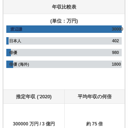
年収比較表
(単位：万円)
30000
渡辺謙
402
日本人
980
俳優
1800
俳優 (海外)
推定年収 ('2020)
平均年収の何倍
300000 万円 / 3 億円
約 75 倍