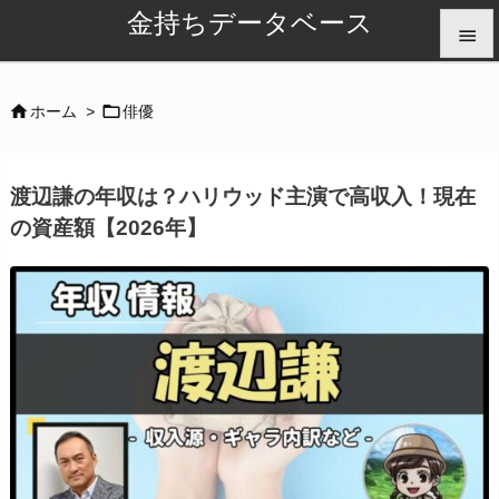
金持ちデータベース


メニュ


ホーム
>
俳優

サイド
渡辺謙の年収は？ハリウッド主演で高収入！現在

の資産額【2026年】
前へ

次へ

検索