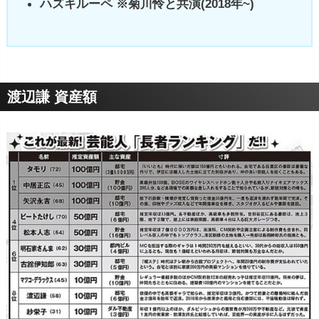
ハズキルーペ ※菊川怜と共演(2018年~)
渡辺謙 資産額