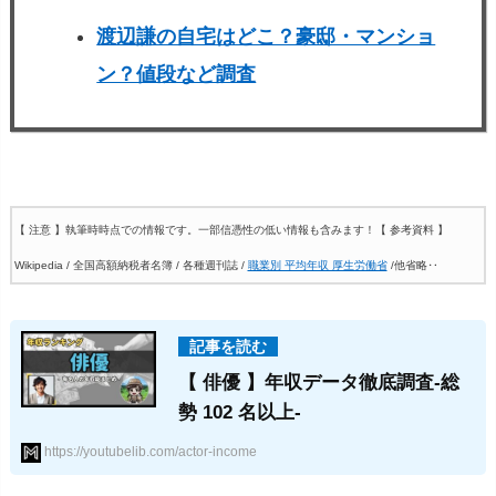
渡辺謙の自宅はどこ？豪邸・マンショ
ン？値段など調査
【 注意 】執筆時時点での情報です。一部信憑性の低い情報も含みます！
【 参考資料 】
Wikipedia / 全国高額納税者名簿 / 各種週刊誌 /
職業別 平均年収 厚生労働省
/他省略‥
【 俳優 】年収データ徹底調査-総
勢 102 名以上-
https://youtubelib.com/actor-income