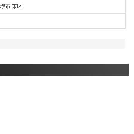
 堺市 東区
「桂三枝」で活動