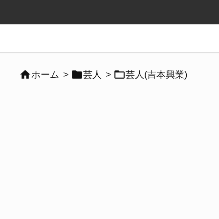



ホーム
>
芸人
>
芸人(吉本興業)