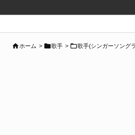



ホーム
>
歌手
>
歌手(シンガーソングラ