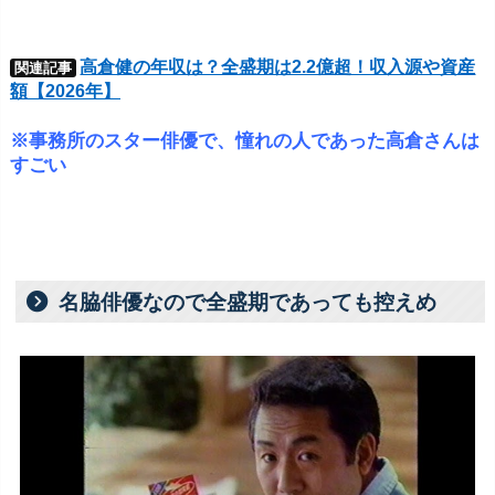
高倉健の年収は？全盛期は2.2億超！収入源や資産
関連記事
額【2026年】
※事務所のスター俳優で、憧れの人であった高倉さんは
すごい
名脇俳優なので全盛期であっても控えめ