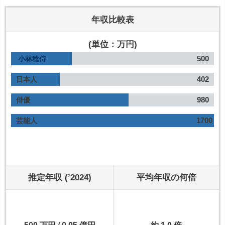
年収比較表
(単位：万円)
500
小林稔侍
402
日本人
980
俳優
1700
芸能人
推定年収 (’2024)
平均年収の何倍