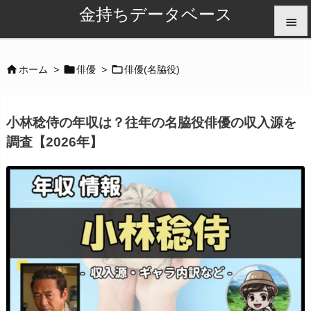
金持ちデータベース


メニュ



ホーム
>
俳優
>
俳優(名脇役)

サイド
小林稔侍の年収は？往年の名脇役俳優の収入源を

調査【2026年】
前へ

次へ

検索