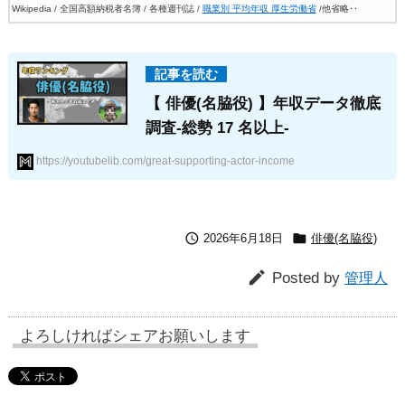
Wikipedia / 全国高額納税者名簿 / 各種週刊誌 /
職業別 平均年収 厚生労働省
/他省略‥
【 俳優(名脇役) 】年収データ徹底
調査-総勢 17 名以上-
https://youtubelib.com/great-supporting-actor-income


2026年6月18日
俳優(名脇役)

Posted by
管理人
よろしければシェアお願いします