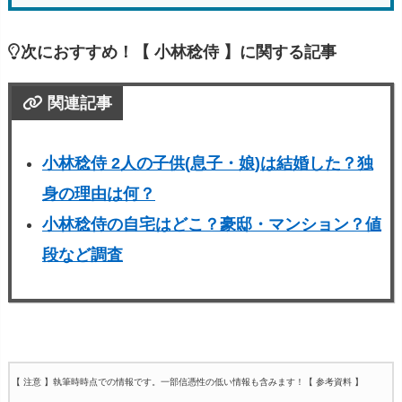
次におすすめ！【 小林稔侍 】に関する記事
関連記事
小林稔侍 2人の子供(息子・娘)は結婚した？独
身の理由は何？
小林稔侍の自宅はどこ？豪邸・マンション？値
段など調査
【 注意 】執筆時時点での情報です。一部信憑性の低い情報も含みます！
【 参考資料 】